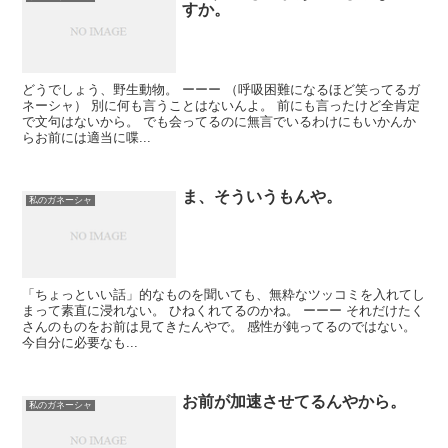
すか。
どうでしょう、野生動物。 ーーー （呼吸困難になるほど笑ってるガ
ネーシャ） 別に何も言うことはないんよ。 前にも言ったけど全肯定
で文句はないから。 でも会ってるのに無言でいるわけにもいかんか
らお前には適当に喋...
ま、そういうもんや。
私のガネーシャ
「ちょっといい話」的なものを聞いても、無粋なツッコミを入れてし
まって素直に浸れない。 ひねくれてるのかね。 ーーー それだけたく
さんのものをお前は見てきたんやで。 感性が鈍ってるのではない。
今自分に必要なも...
お前が加速させてるんやから。
私のガネーシャ