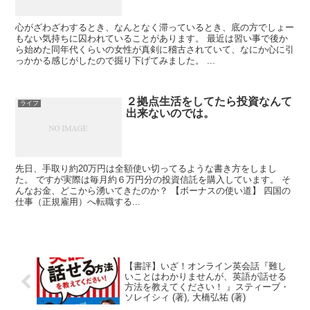
心がざわざわするとき、なんとなく滞っているとき、底の方でしょー
もない気持ちに囚われていることがあります。 最近は習い事で後か
ら始めた同年代くらいの女性が真剣に稽古されていて、なにか心に引
っかかる感じがしたので掘り下げてみました。 ...
２拠点生活をしてたら投資なんて
ライフ
出来ないのでは。
先日、手取り約20万円は全額使い切ってるような書き方をしまし
た。 ですが実際は毎月約６万円分の投資信託を購入しています。 そ
んなお金、どこから湧いてきたのか？ 【ボーナスの使い道】 四国の
仕事（正規雇用）へ転職する...
【書評】いざ！オンライン英会話『難し
いことはわかりませんが、英語が話せる
方法を教えてください！ 』スティーブ・
ソレイシィ (著), 大橋弘祐 (著)