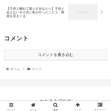
【子供と離れて暮らすあなたへ】子供と
会えない８カ月に私がやったこと２ 映
画を見まくる
コメント
コメントを書き込む
ホーム
ライフ
かおるみブログ
© 2020 かおるみブログ.
メニュー
ホーム
検索
トップ
サイドバー