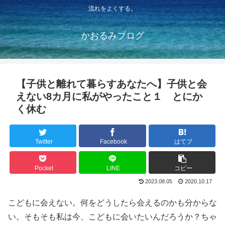
流れをよくする。
かおるみブログ
【子供と離れて暮らすあなたへ】子供と会
えない8カ月に私がやったこと１ とにか
く休む
Twitter
Facebook
はてブ
Pocket
LINE
コピー
2023.08.05
2020.10.17
こどもに会えない。何をどうしたら会えるのかも分からな
い。そもそも私は今、こどもに会いたいんだろうか？ちゃ