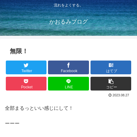
流れをよくする。
かおるみブログ
無限！
Twitter
Facebook
はてブ
Pocket
LINE
コピー
2023.08.27
全部まるっといい感じにして！
ーーー