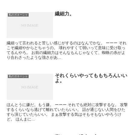
繊細力。
私のガネーシャ
繊細って言われると苦しい感じがするのはなんでかな。 ーーー それ
こそ繊細やからとちゃうの。 壊れやすくて弱いって意味に受け取っ
てるんやろ。 お前の繊細力はそんなもんじゃなくて、蜘蛛の糸がよ
り合わさったような強さがあ...
それくらいやってももちろんいい
私のガネーシャ
よ。
ほんとうに嫌だ。もう嫌。 ーーー それでも絶対に攻撃するな。 攻撃
するくらいなら逃げて離れていたらいい。 話が通じない人間をひた
すら演じていたらいい。 まぁ攻撃する気はそもそもないやろうけ
ど。 ほんまに...