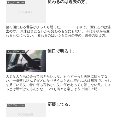
変わるのは過去の方。
私のガネーシャ
後ろ側にある世界がひっくり返った。 ーーー そやで。 変わるのは過
去の方。 未来はまだないから変わるもなにもない。 今は今やから変
わるもなにもない。 変わるのはいつも自分の中の、過去の捉え方。
無口で明るく。
私のガネーシャ
大切な人たちに会っておきたいよな。もうずーっと実家に帰ってな
い。一番落ち込んでダメになりそうなときに浮かぶのは無言でこっち
を見ている父。特に何も言わない父。何があっても動じない父。ちょ
っとは近づけてるんかな。いつも淡々と楽しそうで無口で明...
応援してる。
私のガネーシャ