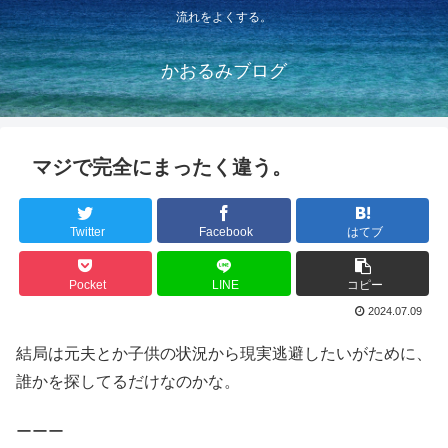
流れをよくする。
かおるみブログ
マジで完全にまったく違う。
Twitter
Facebook
はてブ
Pocket
LINE
コピー
2024.07.09
結局は元夫とか子供の状況から現実逃避したいがために、
誰かを探してるだけなのかな。
ーーー