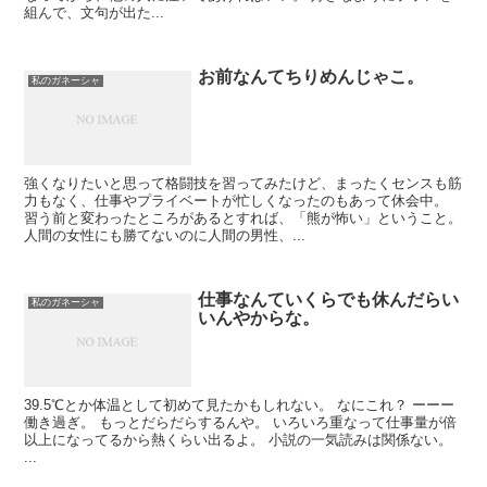
組んで、文句が出た...
お前なんてちりめんじゃこ。
私のガネーシャ
強くなりたいと思って格闘技を習ってみたけど、まったくセンスも筋
力もなく、仕事やプライベートが忙しくなったのもあって休会中。
習う前と変わったところがあるとすれば、「熊が怖い」ということ。
人間の女性にも勝てないのに人間の男性、...
仕事なんていくらでも休んだらい
私のガネーシャ
いんやからな。
39.5℃とか体温として初めて見たかもしれない。 なにこれ？ ーーー
働き過ぎ。 もっとだらだらするんや。 いろいろ重なって仕事量が倍
以上になってるから熱くらい出るよ。 小説の一気読みは関係ない。
...