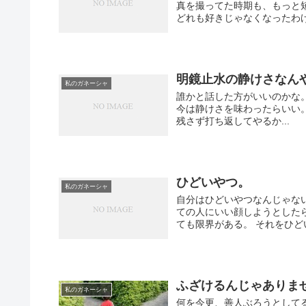
真を撮ってた時期も、もっと
どれも好きじゃなくなったわけで
明鏡止水の静けさなん
私のガネーシャ
誰かと話した方がいいのかな。
今は静けさを味わったらいい
残さず打ち返してやるか...
ひどいやつ。
私のガネーシャ
自分はひどいやつなんじゃない
ての人にいい顔しようとした
ても限界がある。 それをひどい
ふざけるんじゃありま
私のガネーシャ
何を今更、善人ぶろうとして