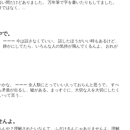
短い間だけどありました。 万年筆で字を書いたりもしてました。
はなく、...
やで。
 ーーー 今は話さなくていい。 話したほうがいい時もあるけど、
。 静かにしてたら、いろんな人の気持が飛んでくるんよ。 おれが
かな。 ーーー 全人類にとっていい人っておらんと思うで。 すべ
ら矛盾が出るし、嘘がある。まっすぐに、大切な人を大切にしたく
って言う...
せんよ。
るんや？理解されたいなんて、ふざけるんじゃありませんよ。理解