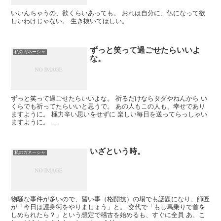
いいんちゃうの、欲くらいあっても。 おれは自分に、仏になって欲
しいわけじゃない。 生き抜いてほしい。
ずっと笑って過ごせたらいいよ
私のガネーシャ
な。
ずっと笑って過ごせたらいいよな。 祈るだけならタダやねんから い
くらでも祈ってたらいいと思うで。 あの人もこの人も、幸せであり
ますように。 極力辛い思いをせずに 楽しい毎日を送ってらっしゃい
ますように。 ...
いざという時。
私のガネーシャ
物騒な事件が多いので、習い事（格闘技）の場でも話題になり、師匠
が「今日は護身術をやりましょう」と。 交代で「もし馬乗りで首を
しめられたら？」という想定で稽古を始めるも、すぐに全員 あ、こ