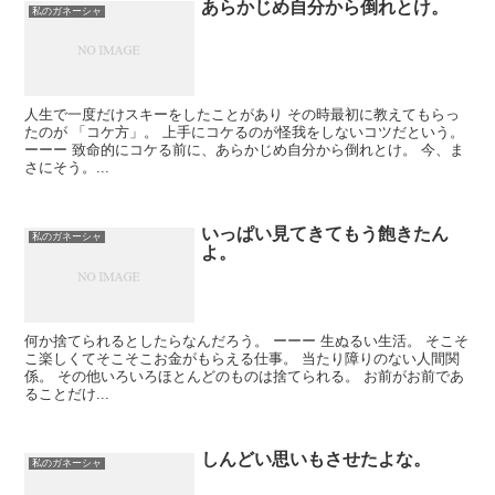
あらかじめ自分から倒れとけ。
私のガネーシャ
人生で一度だけスキーをしたことがあり その時最初に教えてもらっ
たのが 「コケ方」。 上手にコケるのが怪我をしないコツだという。
ーーー 致命的にコケる前に、あらかじめ自分から倒れとけ。 今、ま
さにそう。...
いっぱい見てきてもう飽きたん
私のガネーシャ
よ。
何か捨てられるとしたらなんだろう。 ーーー 生ぬるい生活。 そこそ
こ楽しくてそこそこお金がもらえる仕事。 当たり障りのない人間関
係。 その他いろいろほとんどのものは捨てられる。 お前がお前であ
ることだけ...
しんどい思いもさせたよな。
私のガネーシャ