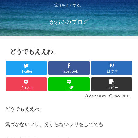
流れをよくする。
かおるみブログ
どうでもええわ。
Twitter
Facebook
はてブ
Pocket
LINE
コピー
2023.08.05
2022.01.17
どうでもええわ。
気づかないフリ、分からないフリをしてでも