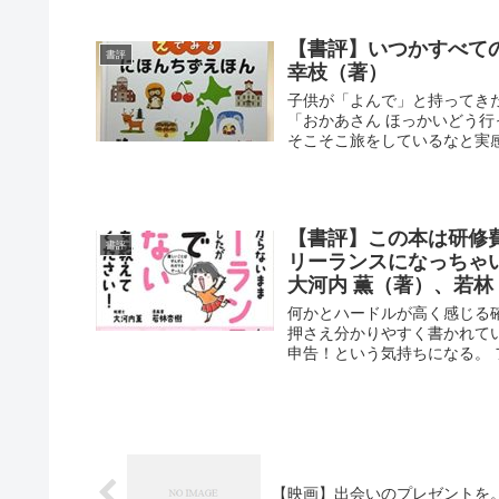
【書評】いつかすべて
書評
幸枝（著）
子供が「よんで」と持ってき
「おかあさん ほっかいどう
そこそこ旅をしているなと実感
【書評】この本は研修
書評
リーランスになっちゃ
大河内 薫（著）、若林
何かとハードルが高く感じる
押さえ分かりやすく書かれて
申告！という気持ちになる。 
【映画】出会いのプレゼントを