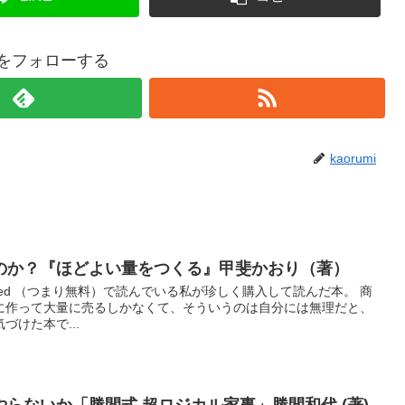
miをフォローする
kaorumi
のか？『ほどよい量をつくる』甲斐かおり（著）
limited （つまり無料）で読んでいる私が珍しく購入して読んだ本。 商
に作って大量に売るしかなくて、そういうのは自分には無理だと、
けた本で...
らないか「勝間式 超ロジカル家事」勝間和代 (著)