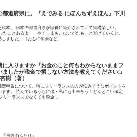
の都道府県に。『えでみる にほんちずえほん』下川
た絵本。 日本の都道府県が順番に紹介されていて結構楽しい。
行ったことあるよー やくしまも、にいがたも」と挙げていくと、
しました。（おもに学会など...
費に入りますか『お金のこと何もわからないままフ
いましたが税金で損しない方法を教えてください!』
 杏樹（著）
確定申告について、特にフリーランスの方が悩みそうなポイントを
います。 読んでいるうちに僕・私にも出来そう！どんとこい確定
フリーランスでなくても税金...
。『最強のふたり』