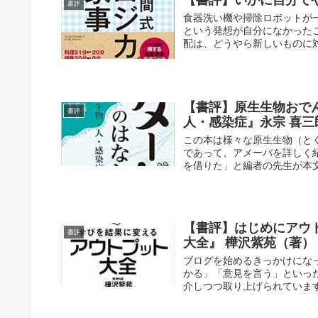
書評
食器洗い機や掃除ロボットが
という発想が自分になかった
配は、どうやら新しいものに対
【書評】原生生物おで
書評
人・感染症』永宗 喜三郎 (
この本は様々な原生生物（と
であって、アメーバを詳しく
を借りた」と編者の先生が本文
【書評】はじめにアウ
書評
大全』 樺沢紫苑（著）
ブログを始めるきっかけにな
かる」「意見を言う」といっ
介しつつ取り上げられています