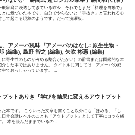
一般家庭に浸透してきている昨今、それでもまだ「料理を自動で」
ことに気づいた本です。自分でやらないと「手抜き」と言われる心
して起こる現象のようです。だって洗濯板...
ん、アメーバ風味『アメーバのはなし: 原生生物・
編集), 島野 智之 (編集), 矢吹 彬憲 (編集)
くに寄生性のものが占める割合がたかい）の辞書または図鑑的な本
紹介した本ではありません。 タイトルに関しては「アメーバの威
中でおっしゃっています。 ...
トプットありき『学びを結果に変えるアウトプット
った本です。 こういった文章を書くこと以外にも「ほめる」「し
た日常会話レベルのことも「アウトプット」として丁寧にコツを紹
。 本を読んだままでいるの...