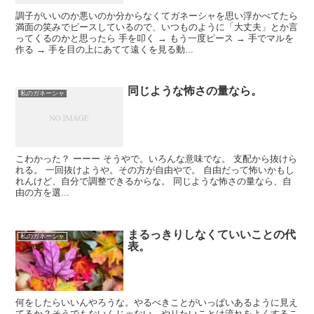
調子がいいのか悪いのか分からなくてガネーシャを思い浮かべてたら
満面の笑みでピースしているので、いつものように「大丈夫」とか言
ってくるのかと思ったら 手を叩く → もう一度ピース → 手でマルを
作る → 手を目の上にあてて遠くを見る動...
同じような怖さの量なら。
私のガネーシャ
こわかった？ ーーー そうやで。いろんな意味でな。 支配から抜けら
れる。 一回抜けようや。その方が自由やで。 自由だって怖いかもし
れんけど、自分で調整できるからな。 同じような怖さの量なら、自
由の方を選...
まるっきりしなくていいことの代
私のガネーシャ
表。
何をしたらいいんやろうな。やるべきことがいっぱいあるように見え
てるか？そうでもないんじゃない。やりたいことは流れをよくするこ