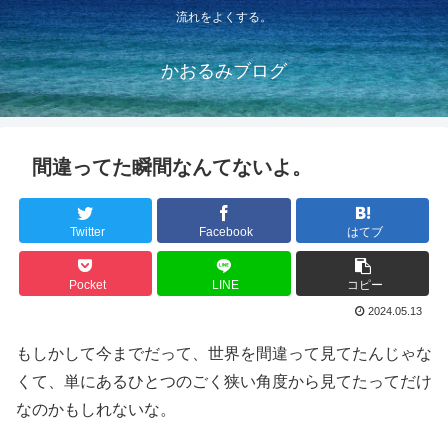
流れをよくする。
かおるみブログ
間違ってた瞬間なんてないよ。
Twitter
Facebook
はてブ
Pocket
LINE
コピー
2024.05.13
もしかして今までだって、世界を間違って見てたんじゃな
くて、単にあるひとつのごく狭い角度から見てたってだけ
なのかもしれないな。