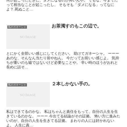
何か起こったときに、ダメになるのが怖いんや。 でもな、今までだ
って相当なことが起こったし、 そもそも「ダメになる」ってなに
よ？ 死ぬこと...
お茶濁すのもこの辺で。
私のガネーシャ
とにかく全部いい感じにしてください。 助けてガネーシャ。 ーーー
あのな、そんなん当たり前やねん。 今だってお前いい感じよ。 気持
ちが重いのも嘘ではないけど必要なことや。 辛い時のほうがおれと
長めに話そ...
２本しかない手の。
私のガネーシャ
私はできてるのかな。 私はちゃんと責任をもって、自分の人生を生
きているのかな。 ーーー 今出てる結論がその証拠。 怖い方に進みた
いのが、自分の人生を生きてる証拠。 まわりの人には好かれない
よ。 人生に責...