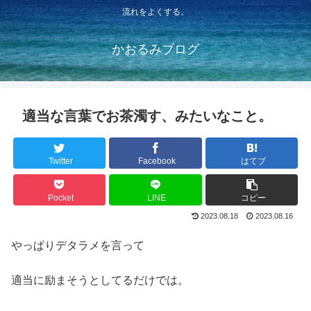
流れをよくする。
かおるみブログ
適当な言葉でお茶濁す、みたいなこと。
Twitter
Facebook
はてブ
Pocket
LINE
コピー
2023.08.18
2023.08.16
やっぱりデタラメを言って
適当に励まそうとしてるだけでは。