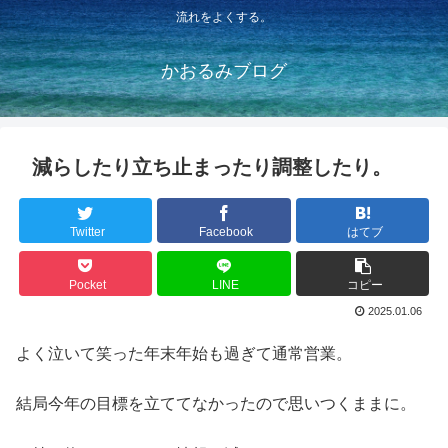
流れをよくする。
かおるみブログ
減らしたり立ち止まったり調整したり。
Twitter
Facebook
はてブ
Pocket
LINE
コピー
2025.01.06
よく泣いて笑った年末年始も過ぎて通常営業。
結局今年の目標を立ててなかったので思いつくままに。