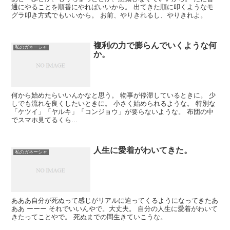
通にやることを順番にやればいいから。 出てきた順に叩くようなモ
グラ叩き方式でもいいから。 お前、やりきれるし、やりきれよ。
複利の力で膨らんでいくような何
私のガネーシャ
か。
何から始めたらいいんかなと思う。 物事が停滞しているときに。 少
しでも流れを良くしたいときに。 小さく始められるような。 特別な
「ケツイ」「ヤルキ」「コンジョウ」が要らないような。 布団の中
でスマホ見てるくら...
人生に愛着がわいてきた。
私のガネーシャ
あああ自分が死ぬって感じがリアルに迫ってくるようになってきたあ
ああ ーーー それでいいんやで。大丈夫。 自分の人生に愛着がわいて
きたってことやで。 死ぬまでの間生きていこうな。