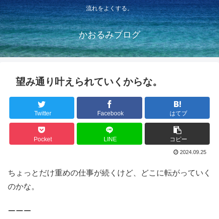
流れをよくする。
かおるみブログ
望み通り叶えられていくからな。
Twitter
Facebook
はてブ
Pocket
LINE
コピー
2024.09.25
ちょっとだけ重めの仕事が続くけど、どこに転がっていく
のかな。
ーーー