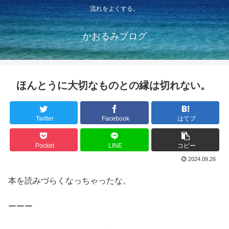
流れをよくする。
かおるみブログ
ほんとうに大切なものとの縁は切れない。
Twitter
Facebook
はてブ
Pocket
LINE
コピー
2024.09.26
本を読みづらくなっちゃったな。
ーーー