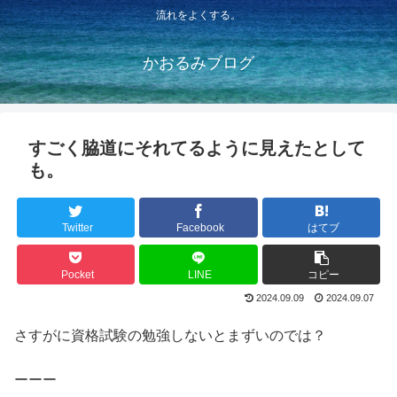
流れをよくする。
かおるみブログ
すごく脇道にそれてるように見えたとして
も。
Twitter
Facebook
はてブ
Pocket
LINE
コピー
2024.09.09
2024.09.07
さすがに資格試験の勉強しないとまずいのでは？
ーーー