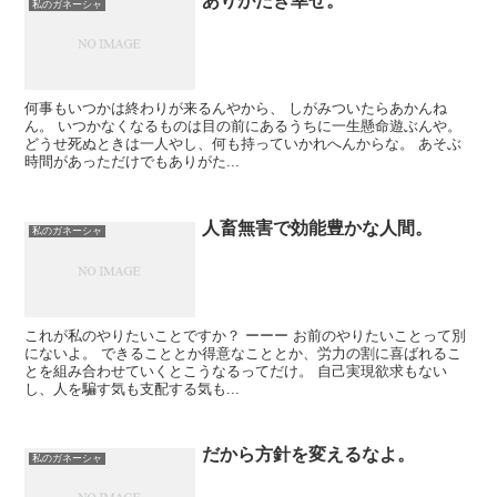
ありがたき幸せ。
私のガネーシャ
何事もいつかは終わりが来るんやから、 しがみついたらあかんね
ん。 いつかなくなるものは目の前にあるうちに一生懸命遊ぶんや。
どうせ死ぬときは一人やし、何も持っていかれへんからな。 あそぶ
時間があっただけでもありがた...
人畜無害で効能豊かな人間。
私のガネーシャ
これが私のやりたいことですか？ ーーー お前のやりたいことって別
にないよ。 できることとか得意なこととか、労力の割に喜ばれるこ
とを組み合わせていくとこうなるってだけ。 自己実現欲求もない
し、人を騙す気も支配する気も...
だから方針を変えるなよ。
私のガネーシャ