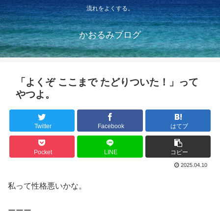
流れをよくする。
かおるみブログ
「よくぞ ここまで たどりついた！」って
やつよ。
Twitter
Facebook
はてブ
Pocket
LINE
コピー
2025.04.10
私って性格悪いかな。
ーーー