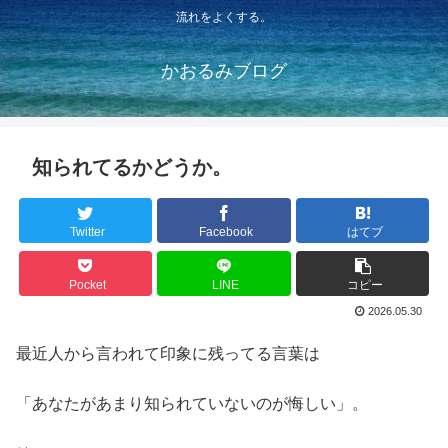
流れをよくする。
かおるみブログ
知られてるかどうか。
Twitter
Facebook
はてブ
Pocket
LINE
コピー
2026.05.30
最近人から言われて印象に残ってる言葉は
「あなたがあまり知られていないのが悔しい」。