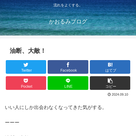
流れをよくする。
かおるみブログ
油断、大敵！
Twitter
Facebook
はてブ
Pocket
LINE
コピー
2024.09.10
いい人にしか出会わなくなってきた気がする。
ーーー