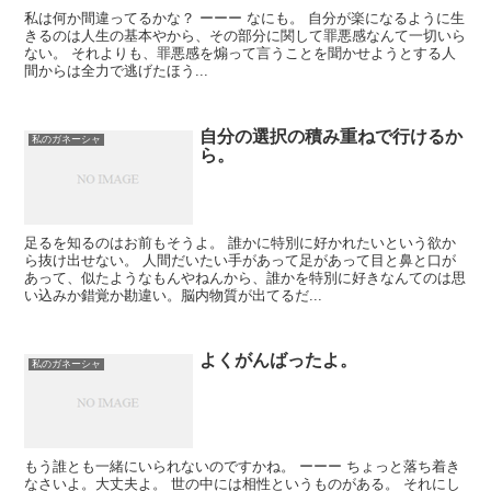
私は何か間違ってるかな？ ーーー なにも。 自分が楽になるように生
きるのは人生の基本やから、その部分に関して罪悪感なんて一切いら
ない。 それよりも、罪悪感を煽って言うことを聞かせようとする人
間からは全力で逃げたほう...
自分の選択の積み重ねで行けるか
私のガネーシャ
ら。
足るを知るのはお前もそうよ。 誰かに特別に好かれたいという欲か
ら抜け出せない。 人間だいたい手があって足があって目と鼻と口が
あって、似たようなもんやねんから、誰かを特別に好きなんてのは思
い込みか錯覚か勘違い。脳内物質が出てるだ...
よくがんばったよ。
私のガネーシャ
もう誰とも一緒にいられないのですかね。 ーーー ちょっと落ち着き
なさいよ。大丈夫よ。 世の中には相性というものがある。 それにし