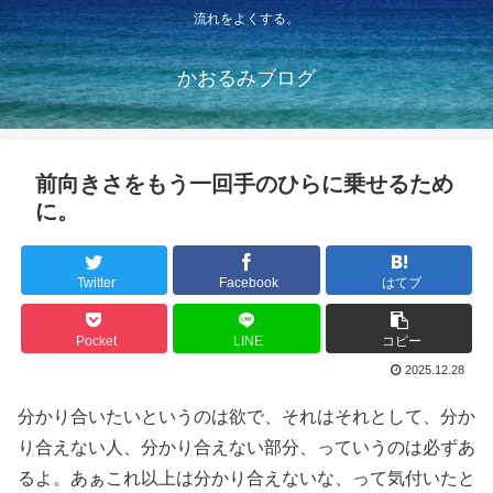
流れをよくする。
かおるみブログ
前向きさをもう一回手のひらに乗せるため
に。
Twitter
Facebook
はてブ
Pocket
LINE
コピー
2025.12.28
分かり合いたいというのは欲で、それはそれとして、分か
り合えない人、分かり合えない部分、っていうのは必ずあ
るよ。あぁこれ以上は分かり合えないな、って気付いたと